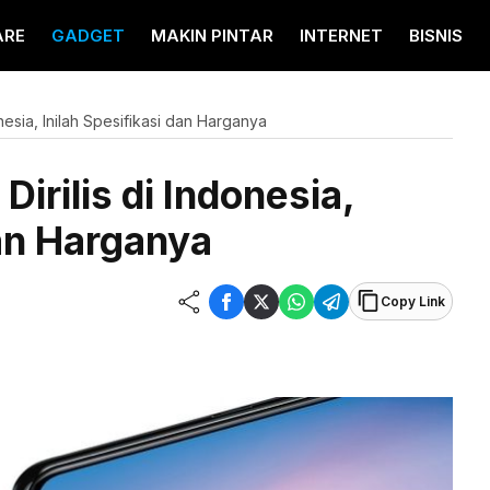
ARE
GADGET
MAKIN PINTAR
INTERNET
BISNIS
nesia, Inilah Spesifikasi dan Harganya
irilis di Indonesia,
dan Harganya
Copy Link