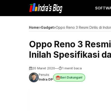
Langsung
SOFTW
ke
isi
Home
»
Gadget
»
Oppo Reno 3 Resmi Dirilis di Indo
Oppo Reno 3 Resmi D
Inilah Spesifikasi 
20 Maret 2020
—
1 menit baca
Penulis
Beri Dukungan!
Indra DP