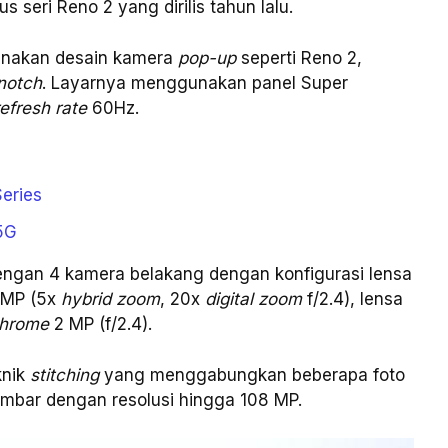
s seri Reno 2 yang dirilis tahun lalu.
gunakan desain kamera
pop-up
seperti Reno 2,
notch
. Layarnya menggunakan panel Super
efresh rate
60Hz.
eries
5G
 dengan 4 kamera belakang dengan konfigurasi lensa
 MP (5x
hybrid zoom
, 20x
digital zoom
f/2.4), lensa
hrome
2 MP (f/2.4).
knik
stitching
yang menggabungkan beberapa foto
mbar dengan resolusi hingga 108 MP.