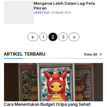
Mengenal Lebih Dalam Lagi Peta
Pikiran
LIFESTYLE
—
12 Maret 2022
Halaman
Halaman
Halaman
1
2
3
ARTIKEL TERBARU
View All
Cara Menentukan Budget Oripa yang Sehat: