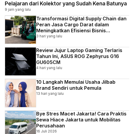
Pelajaran dari Kolektor yang Sudah Kena Batunya
9 jam yang lalu
Transformasi Digital Supply Chain dan
Peran Jasa Cargo Darat dalam
Meningkatkan Efisiensi Bisnis
Indonesia
3 hari yang lalu
Review Jujur Laptop Gaming Terlaris
Tahun Ini, ASUS ROG Zephyrus G16
GU605CM
4 hari yang lalu
10 Langkah Memulai Usaha Jilbab
Brand Sendiri untuk Pemula
13 hari yang lalu
Bye Stres Macet Jakarta! Cara Praktis
Sewa Hiace Jakarta untuk Mobilitas
Perusahaan
16 Juli 2026