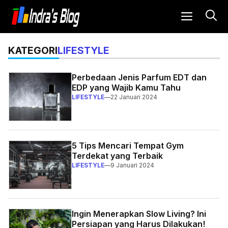
Langsung
MENU
ke
isi
LIFESTYLE
KATEGORI
Perbedaan Jenis Parfum EDT dan
EDP yang Wajib Kamu Tahu
LIFESTYLE
—
22 Januari 2024
5 Tips Mencari Tempat Gym
Terdekat yang Terbaik
LIFESTYLE
—
9 Januari 2024
Ingin Menerapkan Slow Living? Ini
Persiapan yang Harus Dilakukan!