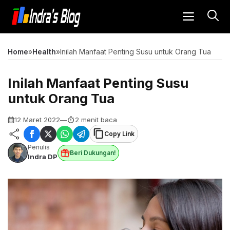
Langsung
MENU
ke
isi
Home
»
Health
»
Inilah Manfaat Penting Susu untuk Orang Tua
Inilah Manfaat Penting Susu
untuk Orang Tua
12 Maret 2022
—
2 menit baca
Copy Link
Penulis
Beri Dukungan!
Indra DP