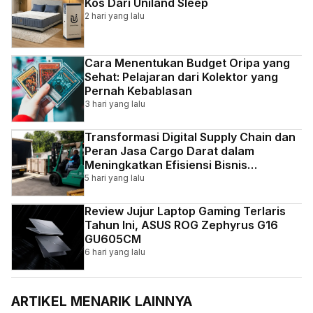
Kos Dari Uniland Sleep
2 hari yang lalu
Cara Menentukan Budget Oripa yang
Sehat: Pelajaran dari Kolektor yang
Pernah Kebablasan
3 hari yang lalu
Transformasi Digital Supply Chain dan
Peran Jasa Cargo Darat dalam
Meningkatkan Efisiensi Bisnis
Indonesia
5 hari yang lalu
Review Jujur Laptop Gaming Terlaris
Tahun Ini, ASUS ROG Zephyrus G16
GU605CM
6 hari yang lalu
ARTIKEL MENARIK LAINNYA