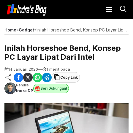
Langsung
MENU
ke
isi
Home
»
Gadget
»
Inilah Horseshoe Bend, Konsep PC Layar Lipat Dari Intel
Inilah Horseshoe Bend, Konsep
PC Layar Lipat Dari Intel
14 Januari 2020
—
1 menit baca
Copy Link
Penulis
Beri Dukungan!
Indra DP