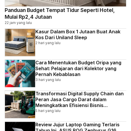
Panduan Budget Tempat Tidur Seperti Hotel,
Mulai Rp2,4 Jutaan
22 jam yang lalu
Kasur Dalam Box 1 Jutaan Buat Anak
Kos Dari Uniland Sleep
2 hari yang lalu
Cara Menentukan Budget Oripa yang
Sehat: Pelajaran dari Kolektor yang
Pernah Kebablasan
3 hari yang lalu
Transformasi Digital Supply Chain dan
Peran Jasa Cargo Darat dalam
Meningkatkan Efisiensi Bisnis
Indonesia
5 hari yang lalu
Review Jujur Laptop Gaming Terlaris
Tahun Ini, ASUS ROG Zephyrus G16