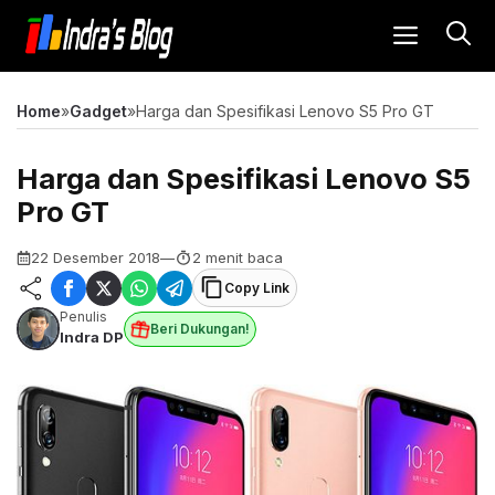
Langsung
MENU
ke
isi
Home
»
Gadget
»
Harga dan Spesifikasi Lenovo S5 Pro GT
Harga dan Spesifikasi Lenovo S5
Pro GT
22 Desember 2018
—
2 menit baca
Copy Link
Penulis
Beri Dukungan!
Indra DP