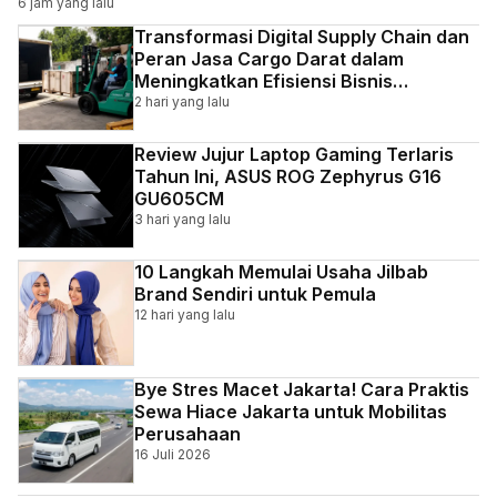
6 jam yang lalu
Transformasi Digital Supply Chain dan
Peran Jasa Cargo Darat dalam
Meningkatkan Efisiensi Bisnis
Indonesia
2 hari yang lalu
Review Jujur Laptop Gaming Terlaris
Tahun Ini, ASUS ROG Zephyrus G16
GU605CM
3 hari yang lalu
10 Langkah Memulai Usaha Jilbab
Brand Sendiri untuk Pemula
12 hari yang lalu
Bye Stres Macet Jakarta! Cara Praktis
Sewa Hiace Jakarta untuk Mobilitas
Perusahaan
16 Juli 2026