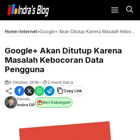
Langsung
MENU
ke
isi
Home
»
Internet
»
Google+ Akan Ditutup Karena Masalah Kebocoran Data Pengguna
Google+ Akan Ditutup Karena
Masalah Kebocoran Data
Pengguna
9 Oktober 2018
—
2 menit baca
Copy Link
Penulis
Beri Dukungan!
Indra DP