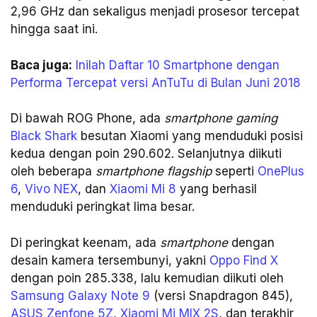
2,96 GHz dan sekaligus menjadi prosesor tercepat
hingga saat ini.
Baca juga:
Inilah Daftar 10 Smartphone dengan
Performa Tercepat versi AnTuTu di Bulan Juni 2018
Di bawah ROG Phone, ada
smartphone gaming
Black Shark
besutan Xiaomi yang menduduki posisi
kedua dengan poin 290.602. Selanjutnya diikuti
oleh beberapa
smartphone flagship
seperti
OnePlus
6
,
Vivo NEX
, dan
Xiaomi Mi 8
yang berhasil
menduduki peringkat lima besar.
Di peringkat keenam, ada
smartphone
dengan
desain kamera tersembunyi, yakni
Oppo Find X
dengan poin 285.338, lalu kemudian diikuti oleh
Samsung Galaxy Note 9
(versi Snapdragon 845),
ASUS Zenfone 5Z
,
Xiaomi Mi MIX 2S
, dan terakhir