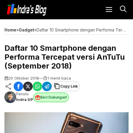
Langsung
MENU
ke
isi
Home
»
Gadget
»
Daftar 10 Smartphone dengan Performa Tercepat versi AnTuTu (September 2018)
Daftar 10 Smartphone dengan
Performa Tercepat versi AnTuTu
(September 2018)
20 Oktober 2018
—
1 menit baca
Copy Link
Penulis
Beri Dukungan!
Indra DP