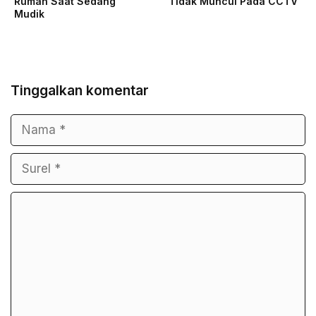
Rumah Saat Sedang
Tidak Muncul Pada CCTV
Mudik
Tinggalkan komentar
Nama
Surel
Komentar