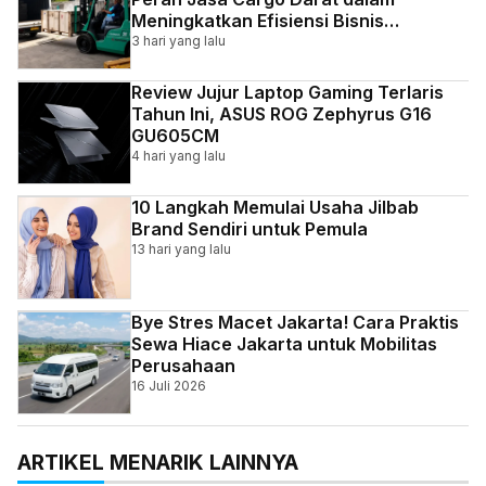
Meningkatkan Efisiensi Bisnis
Indonesia
3 hari yang lalu
Review Jujur Laptop Gaming Terlaris
Tahun Ini, ASUS ROG Zephyrus G16
GU605CM
4 hari yang lalu
10 Langkah Memulai Usaha Jilbab
Brand Sendiri untuk Pemula
13 hari yang lalu
Bye Stres Macet Jakarta! Cara Praktis
Sewa Hiace Jakarta untuk Mobilitas
Perusahaan
16 Juli 2026
ARTIKEL MENARIK LAINNYA