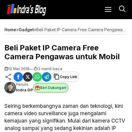
Langsung
MENU
ke
isi
Home
»
Gadget
»
Beli Paket IP Camera Free Camera Pengawas untuk Mobil
Beli Paket IP Camera Free
Camera Pengawas untuk Mobil
12 Mei 2016
—
3 menit baca
Copy Link
Penulis
Beri Dukungan!
Indra DP
Seiring berkembangnya zaman dan teknologi, kini
camera video surveillance juga mengalami
kemajuan yang signifikan. Mulai dari kamera CCTV
analog sampai yang sedang kekinian adalah IP