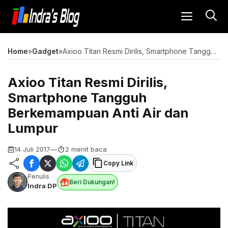
Langsung
MENU
ke
isi
Home
»
Gadget
»
Axioo Titan Resmi Dirilis, Smartphone Tangguh Berkemampuan Anti Air dan Lumpur
Axioo Titan Resmi Dirilis,
Smartphone Tangguh
Berkemampuan Anti Air dan
Lumpur
14 Juli 2017
—
2 menit baca
Copy Link
Penulis
Beri Dukungan!
Indra DP