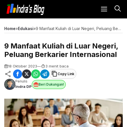
Langsung
MENU
ke
isi
Home
»
Edukasi
»
9 Manfaat Kuliah di Luar Negeri, Peluang Berkarier Internasional
9 Manfaat Kuliah di Luar Negeri,
Peluang Berkarier Internasional
18 Oktober 2023
—
3 menit baca
Copy Link
Penulis
Beri Dukungan!
Indra DP