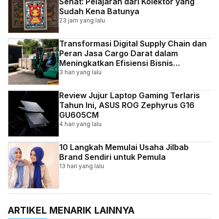
Sehat: Pelajaran dari Kolektor yang
Sudah Kena Batunya
23 jam yang lalu
Transformasi Digital Supply Chain dan
Peran Jasa Cargo Darat dalam
Meningkatkan Efisiensi Bisnis
Indonesia
3 hari yang lalu
Review Jujur Laptop Gaming Terlaris
Tahun Ini, ASUS ROG Zephyrus G16
GU605CM
4 hari yang lalu
10 Langkah Memulai Usaha Jilbab
Brand Sendiri untuk Pemula
13 hari yang lalu
ARTIKEL MENARIK LAINNYA