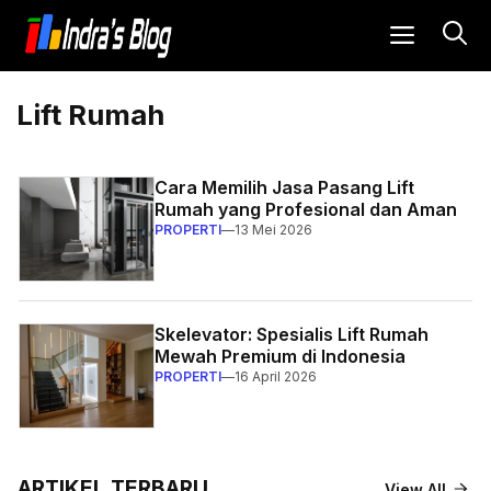
Langsung
MENU
ke
isi
Lift Rumah
Cara Memilih Jasa Pasang Lift
Rumah yang Profesional dan Aman
PROPERTI
—
13 Mei 2026
Skelevator: Spesialis Lift Rumah
Mewah Premium di Indonesia
PROPERTI
—
16 April 2026
ARTIKEL TERBARU
View All